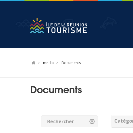
Aller
au
contenu
principal
media
Documents
Documents
Catégor