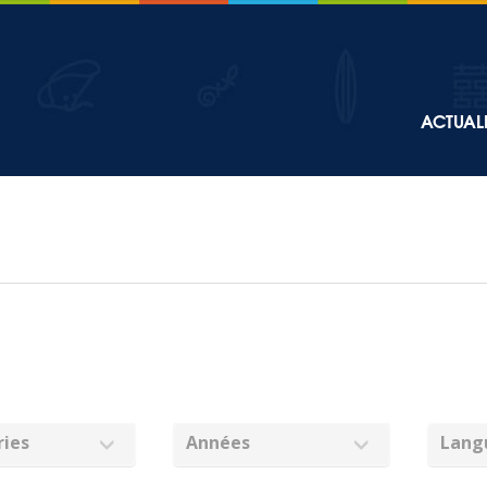
Top
ACTUALI
Main
navigation
ies
Années
Lang