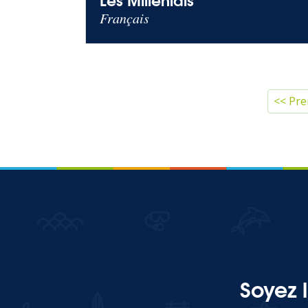
Français
Pagination
Premi
<< Pre
Soyez 