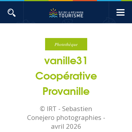
Aller
au
contenu
ACTUALITÉS
principal
Main
Évènements
navigation
Photothèque
vanille31
Produits touristiques
Coopérative
Etudes et indicateurs
Provanille
Voyages de presse
© IRT - Sebastien
Toute l'actualité
Conejero photographies -
avril 2026