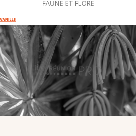
FAUNE ET FLORE
VOUS
Pro. du tourisme
VANILLE
Organisateur de voyage
Journaliste
L'IRT
Qui sommes nous
Planning actions IRT
Marchés / Achats