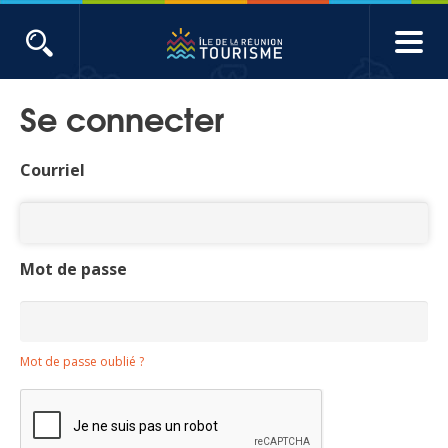
Aller
au
contenu
ACTUALITÉS
principal
Se connecter
Main
Évènements
navigation
Courriel
Produits touristiques
Etudes et indicateurs
Mot de passe
Voyages de presse
Mot de passe oublié ?
Toute l'actualité