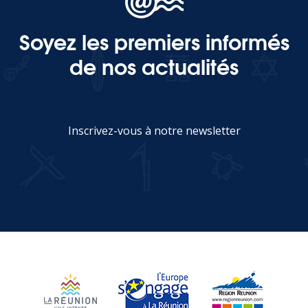
Soyez les premiers informés
MEDIA
de nos actualités
Photothèque
Documents
Inscrivez-vous à notre newsletter
JE M'INSCRIS
Top
CONTACT
LES ÎLES VANILLE