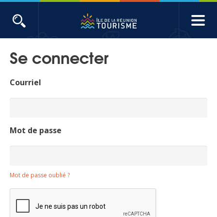
Aller
au
contenu
ACTUALITÉS
principal
Se connecter
Main
Évènements
navigation
Courriel
Produits touristiques
Etudes et indicateurs
Mot de passe
Voyages de presse
Mot de passe oublié ?
Toute l'actualité