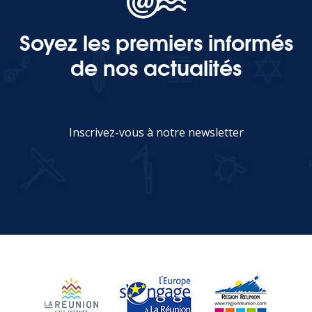
Soyez les premiers informés
MEDIA
de nos actualités
Photothèque
Documents
Inscrivez-vous à notre newsletter
JE M'INSCRIS
Top
CONTACT
LES ÎLES VANILLE