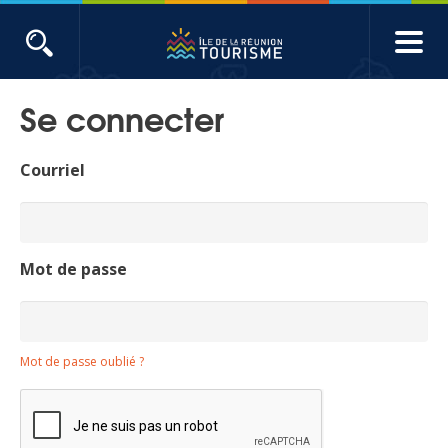
Aller
au
contenu
ACTUALITÉS
principal
Se connecter
Main
Évènements
navigation
Courriel
Produits touristiques
Etudes et indicateurs
Mot de passe
Voyages de presse
Mot de passe oublié ?
Toute l'actualité