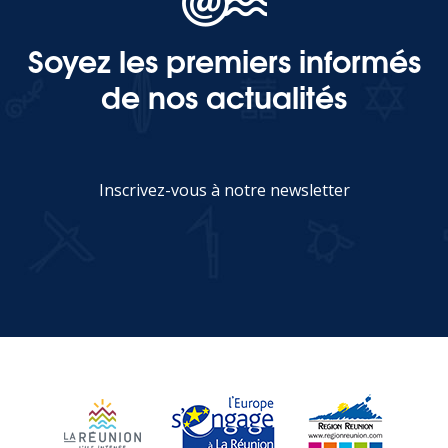
Soyez les premiers informés
MEDIA
de nos actualités
Photothèque
Documents
Inscrivez-vous à notre newsletter
JE M'INSCRIS
Top
CONTACT
LES ÎLES VANILLE