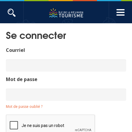
Aller
au
contenu
ACTUALITÉS
principal
Se connecter
Main
Évènements
navigation
Courriel
Produits touristiques
Etudes et indicateurs
Mot de passe
Voyages de presse
Mot de passe oublié ?
Toute l'actualité