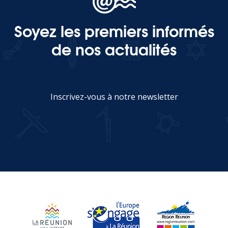
Soyez les premiers informés
MEDIA
de nos actualités
Photothèque
Documents
Inscrivez-vous à notre newsletter
JE M'INSCRIS
Top
CONTACT
LES ÎLES VANILLE