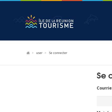
Aller
au
contenu
principal
user
Se connecter
Se 
Courrie