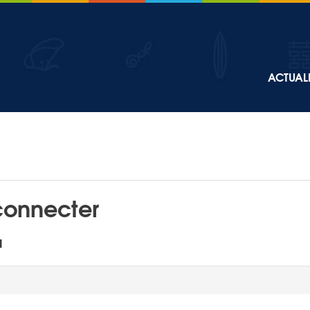
Top
ACTUALI
Main
navigation
connecter
l