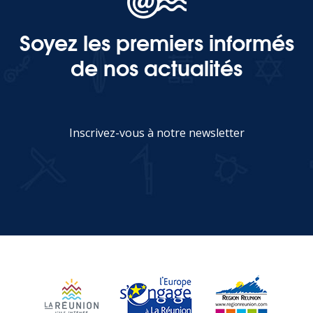
Soyez les premiers informés
MEDIA
de nos actualités
Photothèque
Documents
Inscrivez-vous à notre newsletter
JE M'INSCRIS
Top
CONTACT
LES ÎLES VANILLE