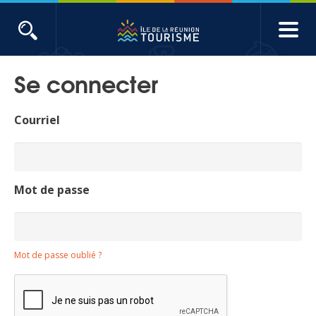
Aller
au
contenu
ACTUALITÉS
principal
Se connecter
Main
Évènements
navigation
Courriel
Produits touristiques
Etudes et indicateurs
Mot de passe
Voyages de presse
Mot de passe oublié ?
Toute l'actualité