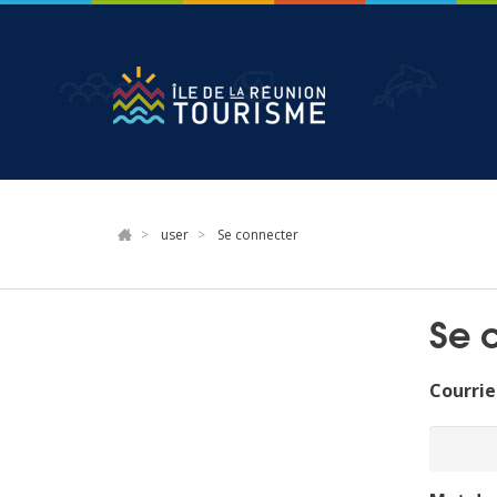
Aller
au
contenu
principal
user
Se connecter
Se 
Courrie