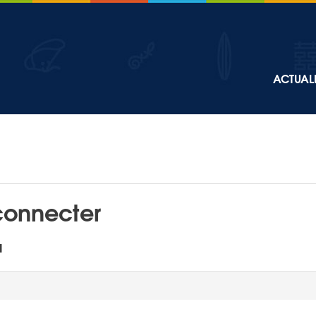
Top
ACTUALI
Main
navigation
connecter
l