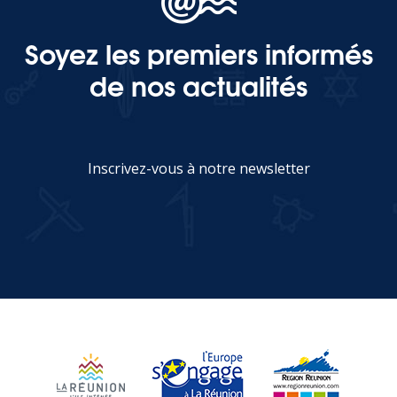
Soyez les premiers informés
MEDIA
de nos actualités
Photothèque
Documents
Inscrivez-vous à notre newsletter
JE M'INSCRIS
Top
CONTACT
LES ÎLES VANILLE