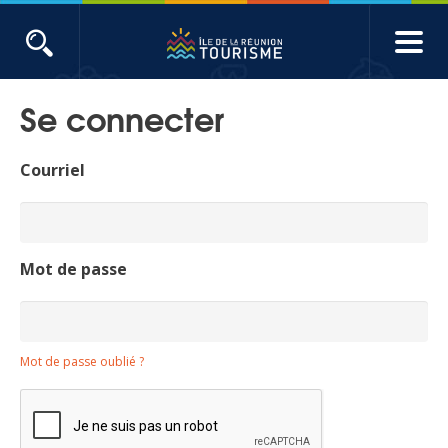
Aller
au
contenu
ACTUALITÉS
principal
Se connecter
Main
Évènements
navigation
Courriel
Produits touristiques
Etudes et indicateurs
Mot de passe
Voyages de presse
Mot de passe oublié ?
Toute l'actualité