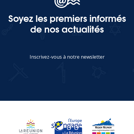
Soyez les premiers informés
MEDIA
de nos actualités
Photothèque
Documents
Inscrivez-vous à notre newsletter
JE M'INSCRIS
Top
CONTACT
LES ÎLES VANILLE