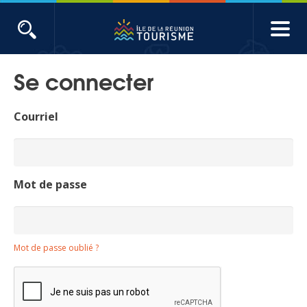
Aller
au
contenu
ACTUALITÉS
principal
Se connecter
Main
Évènements
navigation
Courriel
Produits touristiques
Etudes et indicateurs
Mot de passe
Voyages de presse
Mot de passe oublié ?
Toute l'actualité