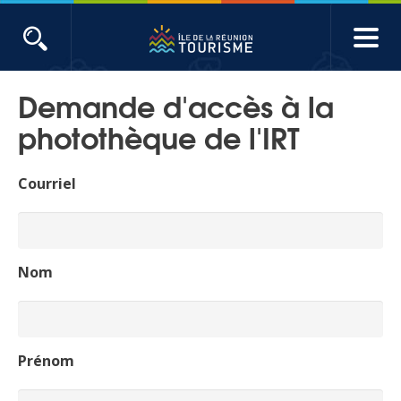
Aller
au
contenu
ACTUALITÉS
principal
Demande d'accès à la
Main
Évènements
photothèque de l'IRT
navigation
Produits touristiques
Courriel
Etudes et indicateurs
Nom
Voyages de presse
Toute l'actualité
Prénom