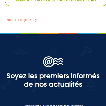
MEDIA
Retour à la page de login
Photothèque
Documents
Soyez les premiers informés
Top
de nos actualités
CONTACT
LES ÎLES VANILLE
Inscrivez-vous à notre newsletter