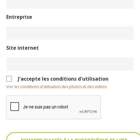
VOUS
Entreprise
Pro. du tourisme
Organisateur de voyage
Site internet
Journaliste
J'accepte les conditions d'utilisation
L'IRT
Voir les
conditions d'utilisation des photos et des vidéos
Qui sommes nous
Planning actions IRT
Marchés / Achats