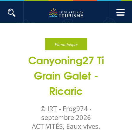
Aller
au
contenu
ACTUALITÉS
principal
Main
Évènements
navigation
Photothèque
Canyoning27 Ti
Produits touristiques
Grain Galet -
Etudes et indicateurs
Ricaric
Voyages de presse
© IRT - Frog974 -
Toute l'actualité
septembre 2026
ACTIVITÉS, Eaux-vives,