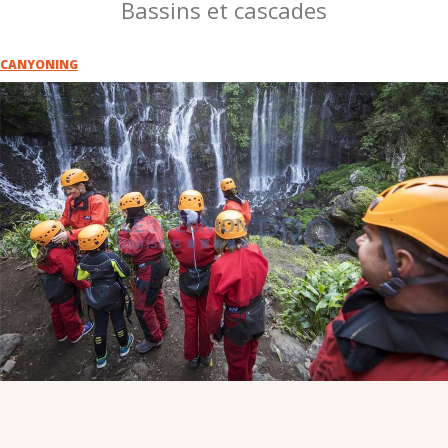
Bassins et cascades
VOUS
Pro. du tourisme
CANYONING
Organisateur de voyage
Journaliste
L'IRT
Qui sommes nous
Planning actions IRT
Marchés / Achats