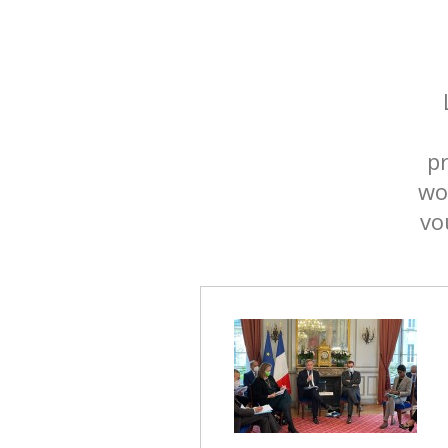
p
wo
vo