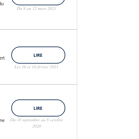
du
Du 9 au 12 mars 2021
LIRE
ert
Les 16 et 18 février 2021
LIRE
Du 18 septembre au 8 octobre
une
2020