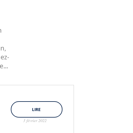
n
n,
ez-
le…
LIRE
3 février 2022