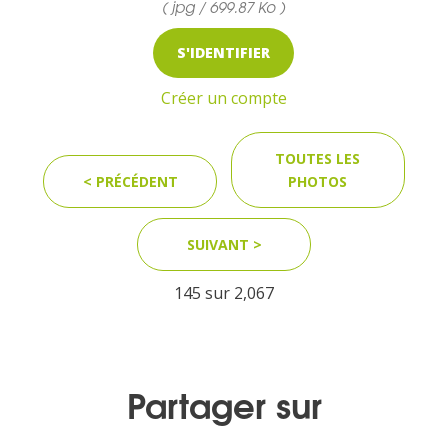
( jpg / 699.87 Ko )
S'IDENTIFIER
MEDIA
Créer un compte
Photothèque
TOUTES LES
< PRÉCÉDENT
PHOTOS
Documents
SUIVANT >
145 sur
2,067
Top
CONTACT
Partager sur
LES ÎLES VANILLE