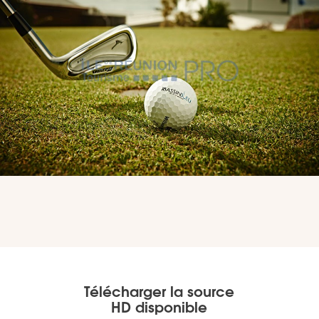
VOUS
Pro. du tourisme
Organisateur de voyage
Journaliste
L'IRT
Qui sommes nous
Planning actions IRT
Télécharger la source
HD disponible
Marchés / Achats