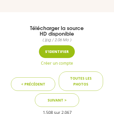
VOUS
Pro. du tourisme
Télécharger la source
Organisateur de voyage
HD disponible
( jpg / 2.06 Mo )
Journaliste
S'IDENTIFIER
Créer un compte
L'IRT
TOUTES LES
Qui sommes nous
< PRÉCÉDENT
PHOTOS
Planning actions IRT
SUIVANT >
Marchés / Achats
1,508 sur
2,067