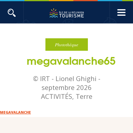
Aller
au
contenu
ACTUALITÉS
principal
Main
Évènements
navigation
Photothèque
megavalanche65
Produits touristiques
Etudes et indicateurs
© IRT - Lionel Ghighi -
septembre 2026
Voyages de presse
ACTIVITÉS, Terre
Toute l'actualité
MEGAVALANCHE