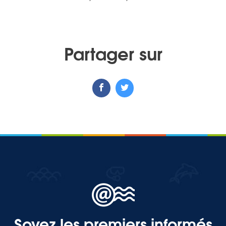
MEDIA
Partager sur
Photothèque
Documents
Top
CONTACT
LES ÎLES VANILLE
Soyez les premiers informés