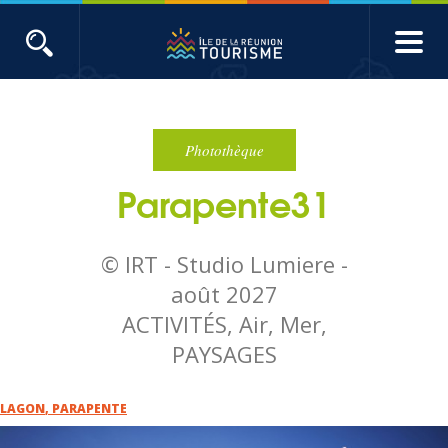
Aller
au
contenu
ACTUALITÉS
principal
Main
Évènements
navigation
Photothèque
Parapente31
Produits touristiques
Etudes et indicateurs
© IRT - Studio Lumiere -
août 2027
Voyages de presse
ACTIVITÉS, Air, Mer,
PAYSAGES
Toute l'actualité
LAGON
,
PARAPENTE