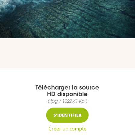
MEDIA
Photothèque
Documents
Télécharger la source
HD disponible
Top
( jpg / 1022.41 Ko )
CONTACT
S'IDENTIFIER
LES ÎLES VANILLE
Créer un compte