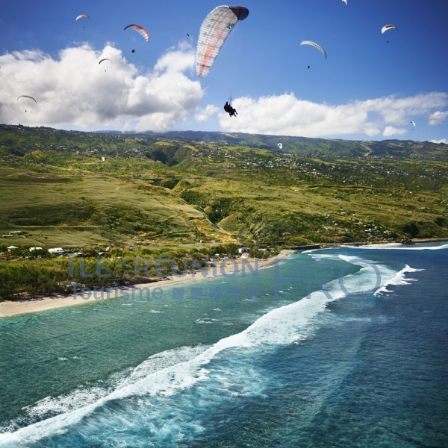
VOUS
Pro. du tourisme
Organisateur de voyage
Journaliste
L'IRT
Qui sommes nous
Planning actions IRT
Marchés / Achats