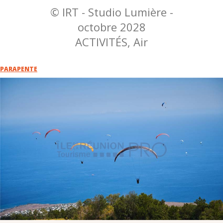
VOUS
© IRT - Studio Lumière -
octobre 2028
Pro. du tourisme
ACTIVITÉS, Air
Organisateur de voyage
PARAPENTE
Journaliste
L'IRT
Qui sommes nous
Planning actions IRT
Marchés / Achats