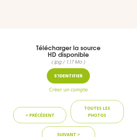
MEDIA
Photothèque
Télécharger la source
HD disponible
Documents
( jpg / 1.17 Mo )
S'IDENTIFIER
Créer un compte
Top
TOUTES LES
CONTACT
< PRÉCÉDENT
PHOTOS
LES ÎLES VANILLE
SUIVANT >