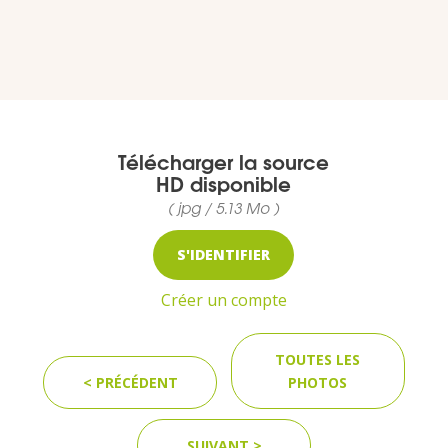
VOUS
Pro. du tourisme
Organisateur de voyage
Télécharger la source
HD disponible
Journaliste
( jpg / 5.13 Mo )
S'IDENTIFIER
L'IRT
Créer un compte
Qui sommes nous
TOUTES LES
Planning actions IRT
< PRÉCÉDENT
PHOTOS
Marchés / Achats
SUIVANT >