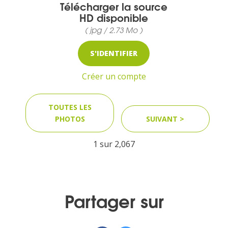
Télécharger la source
HD disponible
( jpg / 2.73 Mo )
MEDIA
S'IDENTIFIER
Photothèque
Créer un compte
Documents
TOUTES LES
PHOTOS
SUIVANT >
1 sur
2,067
Top
CONTACT
Partager sur
LES ÎLES VANILLE