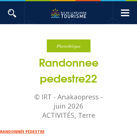
Aller
au
contenu
ACTUALITÉS
principal
Main
Évènements
navigation
Photothèque
Randonnee
Produits touristiques
pedestre22
Etudes et indicateurs
© IRT - Anakaopress -
Voyages de presse
juin 2026
ACTIVITÉS, Terre
Toute l'actualité
RANDONNÉE PÉDESTRE