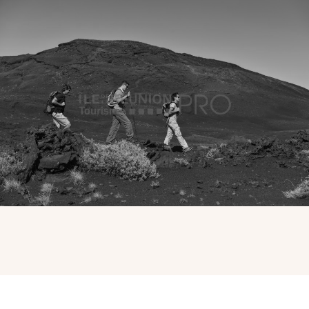
VOUS
Pro. du tourisme
Organisateur de voyage
Journaliste
L'IRT
Qui sommes nous
Planning actions IRT
Marchés / Achats