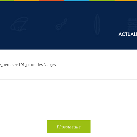
Top
ACTUALI
Main
navigation
_pedestre191_piton des Neiges
Photothèque