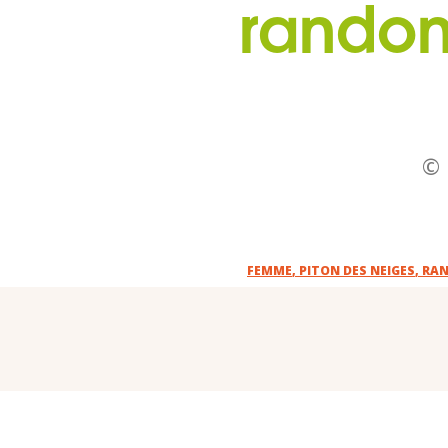
randon
© 
FEMME
,
PITON DES NEIGES
,
RAN