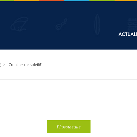
Top
ACTUALI
Main
navigation
E
Coucher de soleil61
Photothèque