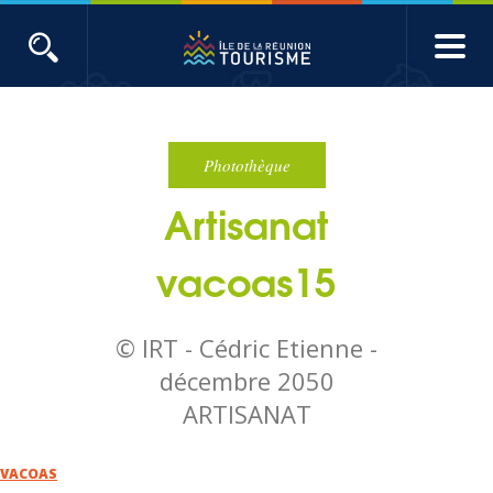
Aller
au
contenu
ACTUALITÉS
principal
Main
Évènements
navigation
Photothèque
Artisanat
Produits touristiques
vacoas15
Etudes et indicateurs
© IRT - Cédric Etienne -
Voyages de presse
décembre 2050
ARTISANAT
Toute l'actualité
VACOAS