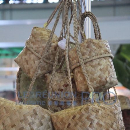
VOUS
Pro. du tourisme
Organisateur de voyage
Journaliste
L'IRT
Qui sommes nous
Planning actions IRT
Marchés / Achats