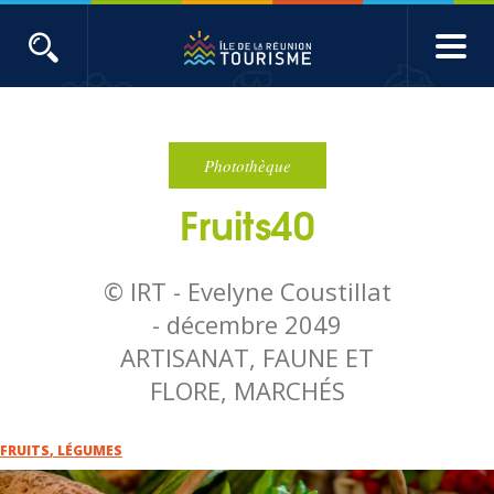
Aller
au
contenu
ACTUALITÉS
principal
Main
Évènements
navigation
Photothèque
Fruits40
Produits touristiques
Etudes et indicateurs
© IRT - Evelyne Coustillat
-
décembre 2049
Voyages de presse
ARTISANAT, FAUNE ET
FLORE, MARCHÉS
Toute l'actualité
FRUITS
,
LÉGUMES