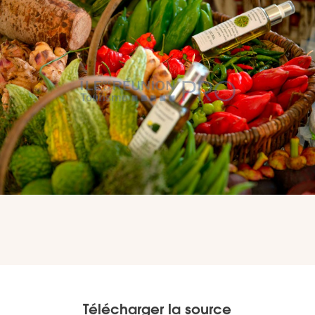
VOUS
Pro. du tourisme
Organisateur de voyage
Journaliste
L'IRT
Qui sommes nous
Planning actions IRT
Télécharger la source
Marchés / Achats