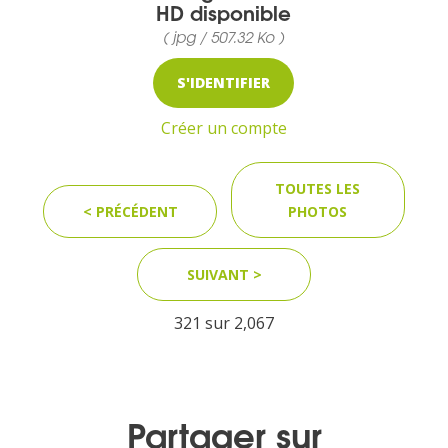
HD disponible
( jpg / 507.32 Ko )
MEDIA
S'IDENTIFIER
Photothèque
Créer un compte
Documents
TOUTES LES
< PRÉCÉDENT
PHOTOS
SUIVANT >
Top
321 sur
2,067
CONTACT
LES ÎLES VANILLE
Partager sur