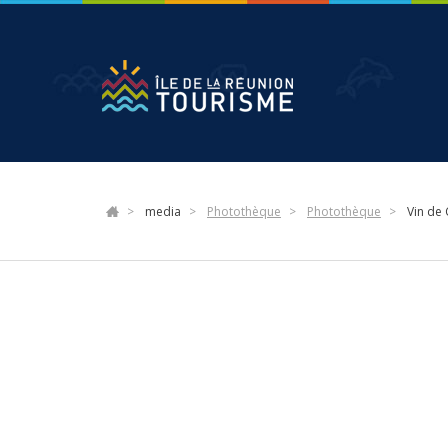
Aller
au
contenu
principal
media
Photothèque
Photothèque
Vin de 