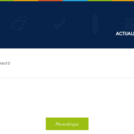
Top
ACTUALI
Main
navigation
nes10
Photothèque