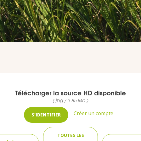
Télécharger la source HD disponible
( jpg / 3.85 Mo )
Créer un compte
S'IDENTIFIER
TOUTES LES