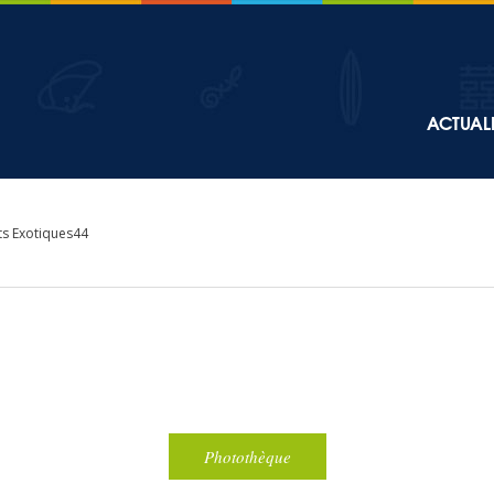
Top
ACTUALI
Main
navigation
ts Exotiques44
Photothèque