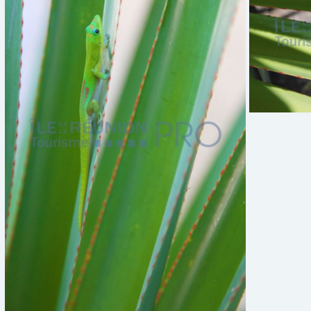
Expire 
Faune terrestre22
Expire le :
Samedi 31 décembre, 2050