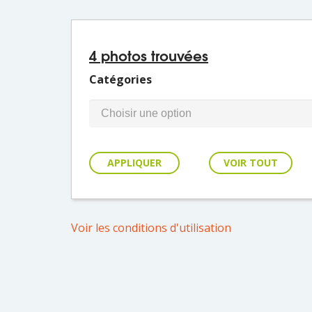
4 photos trouvées
Catégories
VOIR TOUT
Voir les conditions d'utilisation
faune_terrestre69_gecko
de
faune_terrestre67_gecko_manapany
Manapany
Expire