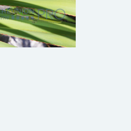
Faune terrestre23
le :
Samedi 31 décembre, 2050