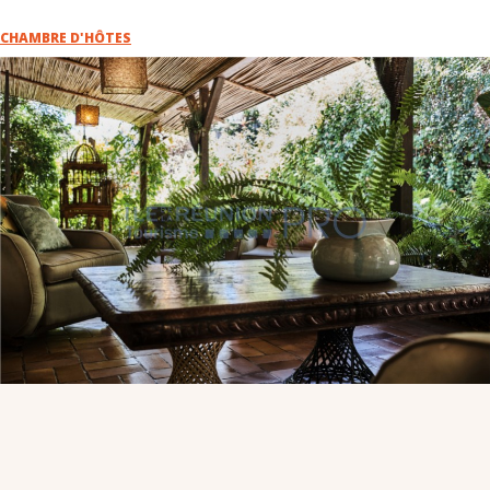
VOUS
CHAMBRE D'HÔTES
Pro. du tourisme
Organisateur de voyage
Journaliste
L'IRT
Qui sommes nous
Planning actions IRT
Marchés / Achats