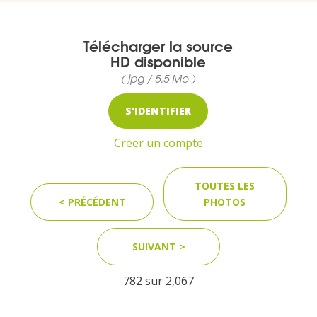
Télécharger la source
MEDIA
HD disponible
( jpg / 5.5 Mo )
Photothèque
S'IDENTIFIER
Documents
Créer un compte
TOUTES LES
< PRÉCÉDENT
PHOTOS
Top
SUIVANT >
CONTACT
782 sur
2,067
LES ÎLES VANILLE