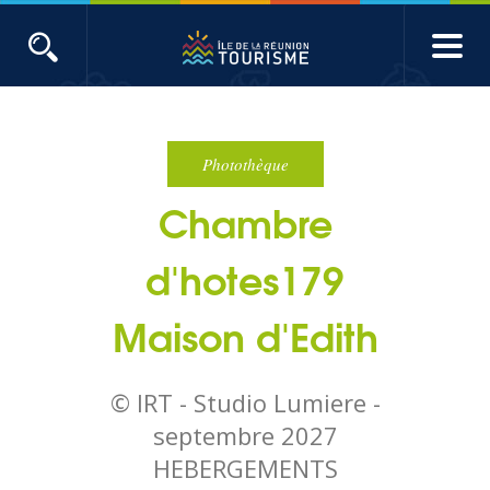
Aller
au
contenu
ACTUALITÉS
principal
Main
Évènements
navigation
Photothèque
Chambre
Produits touristiques
d'hotes179
Etudes et indicateurs
Maison d'Edith
Voyages de presse
© IRT - Studio Lumiere -
Toute l'actualité
septembre 2027
HEBERGEMENTS