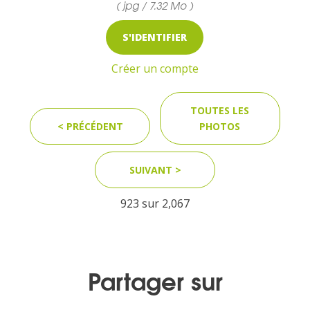
( jpg / 7.32 Mo )
S'IDENTIFIER
MEDIA
Créer un compte
Photothèque
TOUTES LES
Documents
< PRÉCÉDENT
PHOTOS
SUIVANT >
923 sur
2,067
Top
CONTACT
Partager sur
LES ÎLES VANILLE