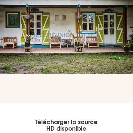
VOUS
Pro. du tourisme
Organisateur de voyage
Journaliste
L'IRT
Qui sommes nous
Planning actions IRT
Télécharger la source
HD disponible
Marchés / Achats