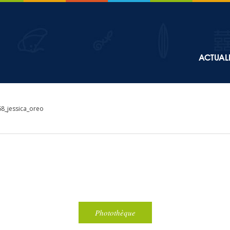
Top
ACTUALI
Main
navigation
68_jessica_oreo
Photothèque