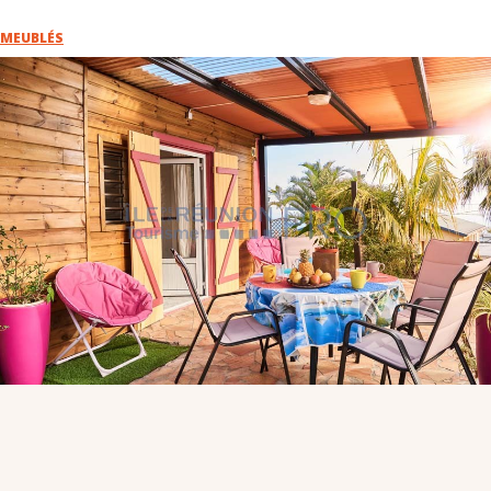
VOUS
MEUBLÉS
Pro. du tourisme
Organisateur de voyage
Journaliste
L'IRT
Qui sommes nous
Planning actions IRT
Marchés / Achats