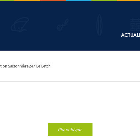
Top
ACTUALI
Main
navigation
tion Saisonnière247 Le Letchi
Photothèque