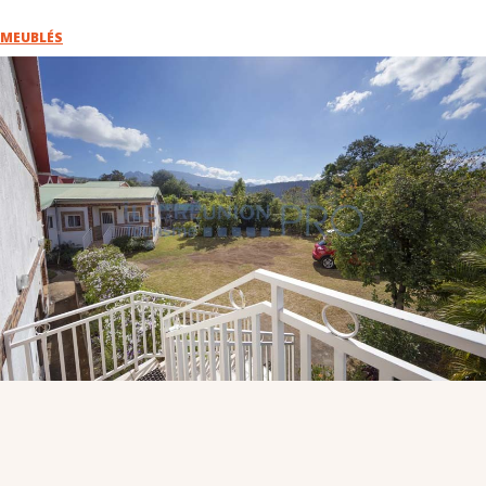
VOUS
MEUBLÉS
Pro. du tourisme
Organisateur de voyage
Journaliste
L'IRT
Qui sommes nous
Planning actions IRT
Marchés / Achats