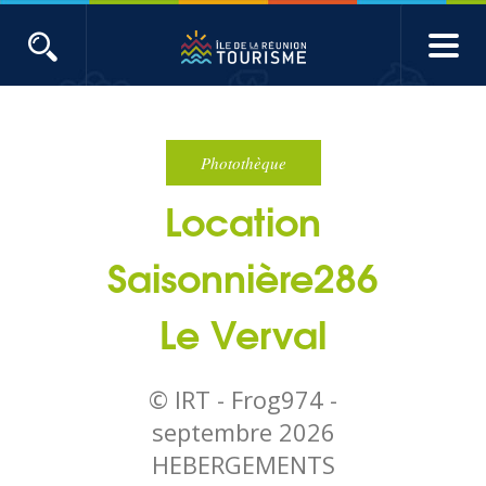
Aller
au
contenu
ACTUALITÉS
principal
Main
Évènements
navigation
Photothèque
Location
Produits touristiques
Saisonnière286
Etudes et indicateurs
Le Verval
Voyages de presse
© IRT - Frog974 -
Toute l'actualité
septembre 2026
HEBERGEMENTS