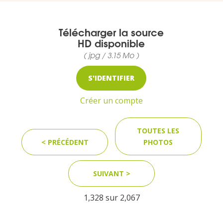
Télécharger la source
MEDIA
HD disponible
( jpg / 3.15 Mo )
Photothèque
S'IDENTIFIER
Documents
Créer un compte
TOUTES LES
< PRÉCÉDENT
PHOTOS
Top
SUIVANT >
CONTACT
1,328 sur
2,067
LES ÎLES VANILLE