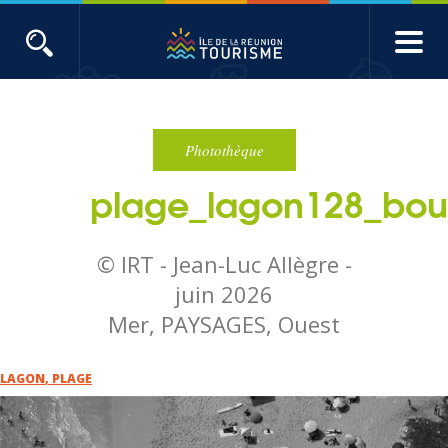
Aller
au
contenu
ACTUALITÉS
principal
Main
Évènements
navigation
Photothèque
plage_lagon128_bo
Produits touristiques
Etudes et indicateurs
© IRT - Jean-Luc Allègre -
juin 2026
Voyages de presse
Mer, PAYSAGES, Ouest
Toute l'actualité
LAGON
,
PLAGE