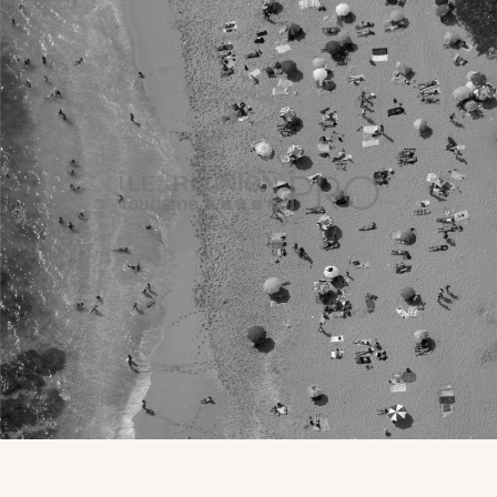
VOUS
Pro. du tourisme
Organisateur de voyage
Journaliste
L'IRT
Qui sommes nous
Planning actions IRT
Marchés / Achats