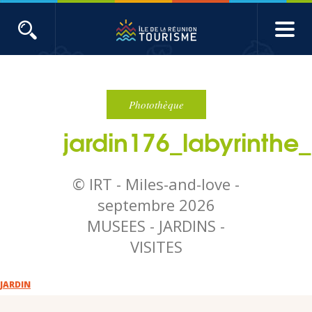
Aller
au
contenu
ACTUALITÉS
principal
Main
Évènements
navigation
Photothèque
jardin176_labyrinth
Produits touristiques
Etudes et indicateurs
© IRT - Miles-and-love -
septembre 2026
Voyages de presse
MUSEES - JARDINS -
VISITES
Toute l'actualité
JARDIN