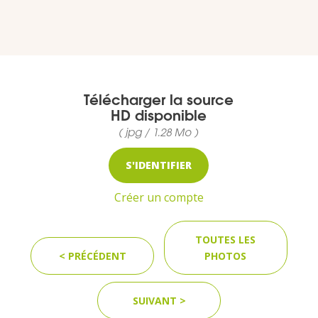
VOUS
Pro. du tourisme
Organisateur de voyage
Télécharger la source
HD disponible
Journaliste
( jpg / 1.28 Mo )
S'IDENTIFIER
L'IRT
Créer un compte
Qui sommes nous
TOUTES LES
< PRÉCÉDENT
PHOTOS
Planning actions IRT
SUIVANT >
Marchés / Achats