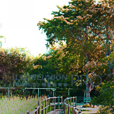
VOUS
Pro. du tourisme
Organisateur de voyage
Journaliste
L'IRT
Qui sommes nous
Planning actions IRT
Marchés / Achats