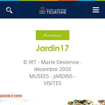
Aller
au
contenu
ACTUALITÉS
principal
Main
Évènements
navigation
Photothèque
Jardin17
Produits touristiques
Etudes et indicateurs
© IRT - Marie Devienne -
décembre 2050
Voyages de presse
MUSEES - JARDINS -
VISITES
Toute l'actualité
JARDIN D'EDEN