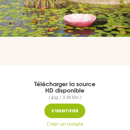
MEDIA
Photothèque
Documents
Télécharger la source
HD disponible
Top
( jpg / 3.38 Mo )
CONTACT
S'IDENTIFIER
LES ÎLES VANILLE
Créer un compte