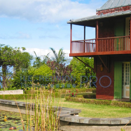
VOUS
Pro. du tourisme
Organisateur de voyage
Journaliste
L'IRT
Qui sommes nous
Planning actions IRT
Marchés / Achats