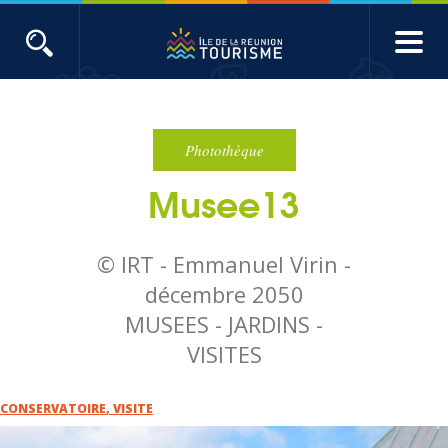
Aller
au
contenu
ACTUALITÉS
principal
Main
Évènements
navigation
Photothèque
Musee13
Produits touristiques
Etudes et indicateurs
© IRT - Emmanuel Virin -
décembre 2050
Voyages de presse
MUSEES - JARDINS -
VISITES
Toute l'actualité
CONSERVATOIRE
,
VISITE