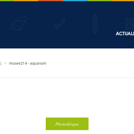
Top
ACTUALI
Main
navigation
S
musee214 - aquarium
Photothèque