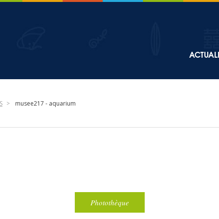
Top
ACTUALI
Main
navigation
S
musee217 - aquarium
Photothèque