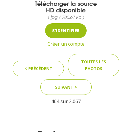
Télécharger la source
HD disponible
( jpg / 780.67 Ko )
MEDIA
S'IDENTIFIER
Photothèque
Créer un compte
Documents
TOUTES LES
< PRÉCÉDENT
PHOTOS
SUIVANT >
Top
464 sur
2,067
CONTACT
LES ÎLES VANILLE