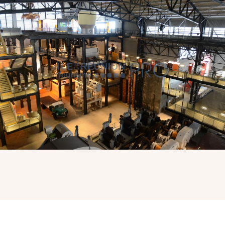
VOUS
Pro. du tourisme
Organisateur de voyage
Journaliste
L'IRT
Qui sommes nous
Planning actions IRT
Marchés / Achats