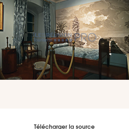
VOUS
Pro. du tourisme
Organisateur de voyage
Journaliste
L'IRT
Qui sommes nous
Planning actions IRT
Télécharger la source
Marchés / Achats