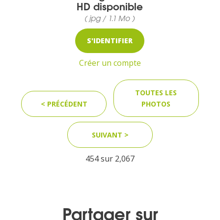
HD disponible
( jpg / 1.1 Mo )
MEDIA
S'IDENTIFIER
Photothèque
Créer un compte
Documents
TOUTES LES
< PRÉCÉDENT
PHOTOS
SUIVANT >
Top
454 sur
2,067
CONTACT
LES ÎLES VANILLE
Partager sur