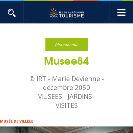
Aller
au
contenu
ACTUALITÉS
principal
Main
Évènements
navigation
Photothèque
Musee84
Produits touristiques
Etudes et indicateurs
© IRT - Marie Devienne -
décembre 2050
Voyages de presse
MUSEES - JARDINS -
VISITES
Toute l'actualité
MUSÉE DE VILLÈLE