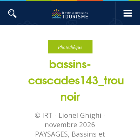
Aller
au
contenu
ACTUALITÉS
principal
Main
Évènements
navigation
Photothèque
bassins-
Produits touristiques
cascades143_trou
Etudes et indicateurs
noir
Voyages de presse
© IRT - Lionel Ghighi -
Toute l'actualité
novembre 2026
PAYSAGES, Bassins et