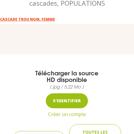
cascades, POPULATIONS
VOUS
Pro. du tourisme
CASCADE TROU NOIR
,
FEMME
Organisateur de voyage
Journaliste
Télécharger la source
HD disponible
L'IRT
( jpg / 5.22 Mo )
Qui sommes nous
S'IDENTIFIER
Planning actions IRT
Créer un compte
Marchés / Achats
TOUTES LES