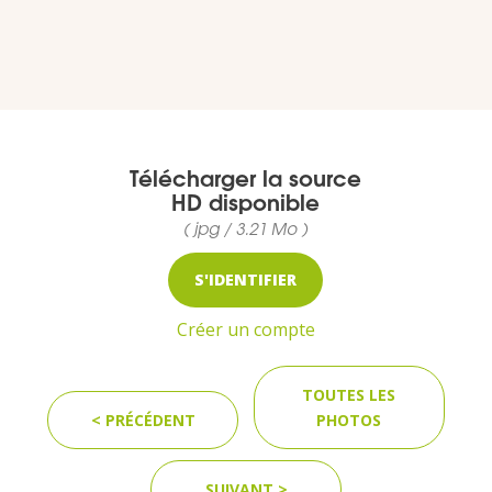
VOUS
Pro. du tourisme
Organisateur de voyage
Télécharger la source
HD disponible
Journaliste
( jpg / 3.21 Mo )
S'IDENTIFIER
L'IRT
Créer un compte
Qui sommes nous
TOUTES LES
Planning actions IRT
< PRÉCÉDENT
PHOTOS
Marchés / Achats
SUIVANT >