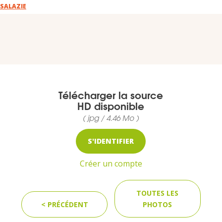
VOUS
SALAZIE
Pro. du tourisme
Organisateur de voyage
Journaliste
Télécharger la source
HD disponible
( jpg / 4.46 Mo )
L'IRT
S'IDENTIFIER
Qui sommes nous
Créer un compte
Planning actions IRT
TOUTES LES
< PRÉCÉDENT
PHOTOS
Marchés / Achats