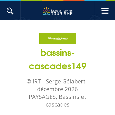
Aller
au
contenu
ACTUALITÉS
principal
Main
Évènements
navigation
Photothèque
bassins-
Produits touristiques
cascades149
Etudes et indicateurs
© IRT - Serge Gélabert -
Voyages de presse
décembre 2026
PAYSAGES, Bassins et
Toute l'actualité
cascades