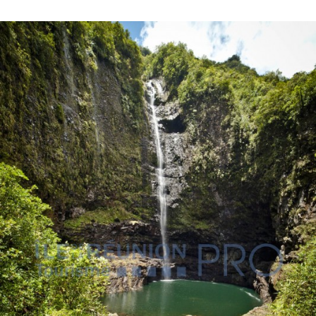
VOUS
Pro. du tourisme
Organisateur de voyage
Journaliste
L'IRT
Qui sommes nous
Planning actions IRT
Marchés / Achats