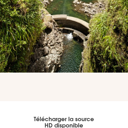
MEDIA
Photothèque
Documents
Top
CONTACT
Télécharger la source
LES ÎLES VANILLE
HD disponible