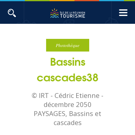
Aller
au
contenu
ACTUALITÉS
principal
Main
Évènements
navigation
Photothèque
Bassins
Produits touristiques
cascades38
Etudes et indicateurs
© IRT - Cédric Etienne -
Voyages de presse
décembre 2050
PAYSAGES, Bassins et
Toute l'actualité
cascades