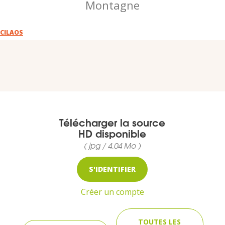
Montagne
VOUS
Pro. du tourisme
CILAOS
Organisateur de voyage
Journaliste
Télécharger la source
HD disponible
L'IRT
( jpg / 4.04 Mo )
Qui sommes nous
S'IDENTIFIER
Planning actions IRT
Créer un compte
Marchés / Achats
TOUTES LES