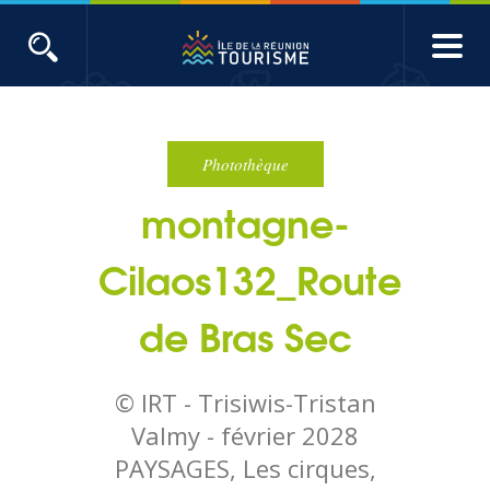
Aller
au
contenu
ACTUALITÉS
principal
Main
Évènements
navigation
Photothèque
montagne-
Produits touristiques
Cilaos132_Route
Etudes et indicateurs
de Bras Sec
Voyages de presse
© IRT - Trisiwis-Tristan
Toute l'actualité
Valmy -
février 2028
PAYSAGES, Les cirques,