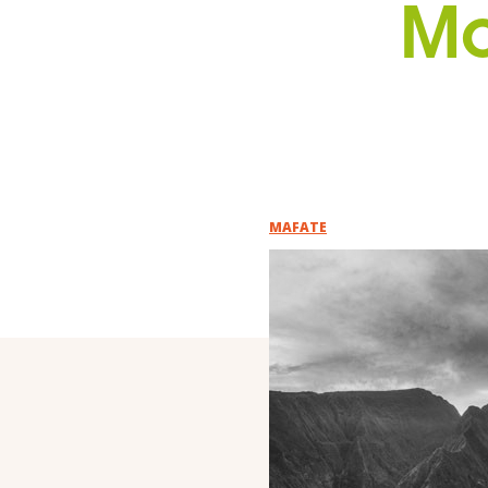
Mo
MAFATE