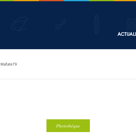
Top
ACTUALI
Main
navigation
 Mafate79
Photothèque