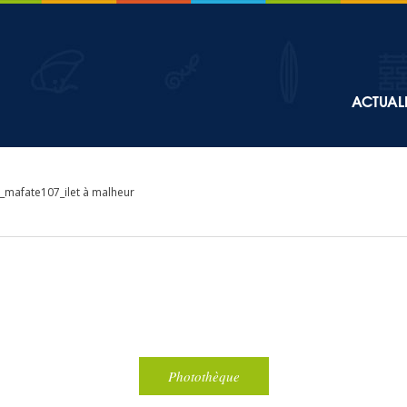
Top
ACTUALI
Main
navigation
mafate107_ilet à malheur
Photothèque