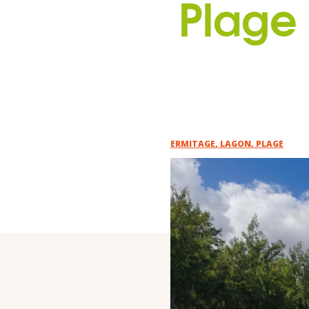
Plage
ERMITAGE
,
LAGON
,
PLAGE