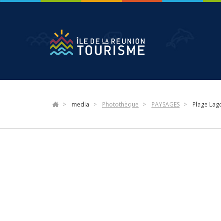
Aller
au
contenu
principal
media
Photothèque
PAYSAGES
Plage Lag