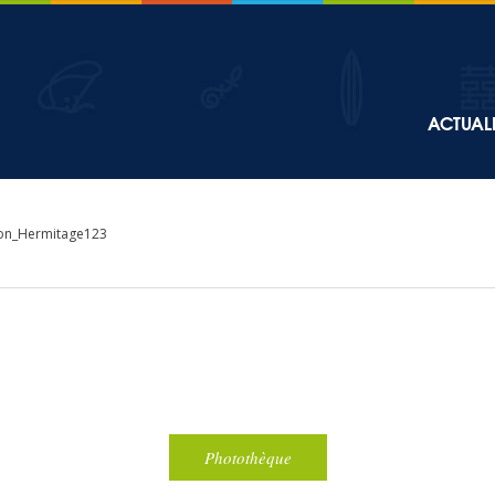
Top
ACTUALI
Main
navigation
on_Hermitage123
Photothèque